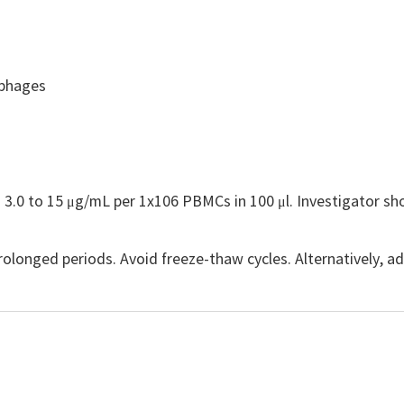
phages
0 to 15 μg/mL per 1x106 PBMCs in 100 μl. Investigator should
rolonged periods. Avoid freeze-thaw cycles. Alternatively, 