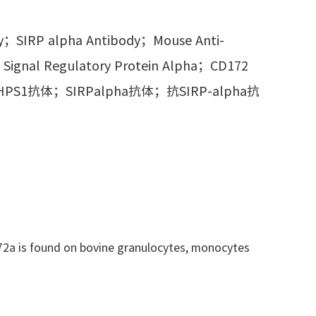
dy；SIRP alpha Antibody；Mouse Anti-
；Signal Regulatory Protein Alpha；CD172
；SHPS1抗体；SIRPalpha抗体；抗SIRP-alpha抗
172a is found on bovine granulocytes, monocytes