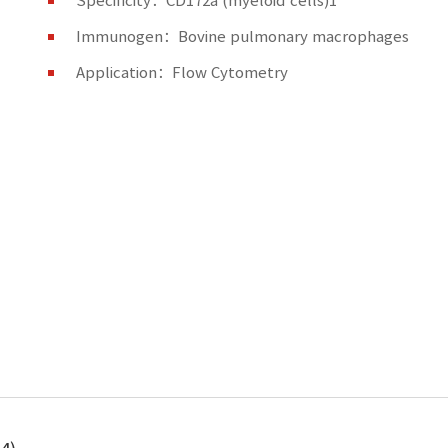
Specificity：CD172a (myeloid cells)1
Immunogen：Bovine pulmonary macrophages
Application：Flow Cytometry