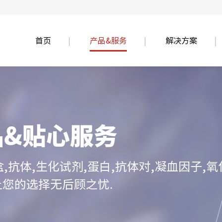
首页
产品&服务
解决方案
品&贴心服务
盒,抗体,生化试剂,蛋白,抗体对,凝血因子
让您的选择无后顾之忧.