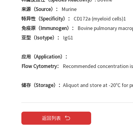
来源（Source）：
Murine
特异性（Specificity）：
CD172a (myeloid cells)1
免疫原（Immunogen）：
Bovine pulmonary macro
亚型（Isotype）：
IgG1
应用（Application）：
Flow Cytometry：
Recommended concentration is 3.
储存（Storage）：
Aliquot and store at -20℃ for p
返回列表