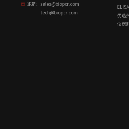
邮箱：
sales@biopcr.com
ELIS
tech@biopcr.com
优选
仪器