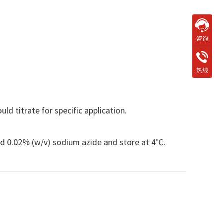
咨询
热线
 titrate for specific application.
add 0.02% (w/v) sodium azide and store at 4℃.