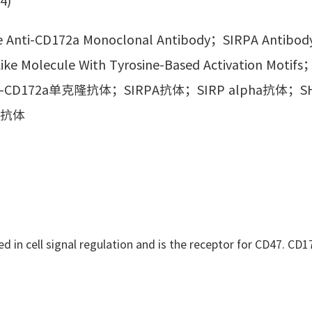
4)
e Anti-CD172a Monoclonal Antibody；SIRPA Antibo
e Molecule With Tyrosine-Based Activation Motifs
ne Anti-CD172a单克隆抗体；SIRPA抗体；SIRP alpha抗体
a抗体
d in cell signal regulation and is the receptor for CD47. CD