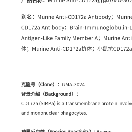
产品名称：
Murine Anti-CD172a抗体(GMA-302
别名：
Murine Anti-CD172a Antibody；Murin
CD172a Antibody；Brain-Immunoglobulin-Lik
Antigen-Like Family Member A；Muri
体；Murine Anti-CD172a抗体；小鼠抗CD172
克隆号（Clone）：
GMA-3024
背景介绍（Background）：
CD172a (SIRPa) is a transmembrane protein involve
and mononuclear phagocytes.
种属反应性（Species Reactivity）:
Bovine