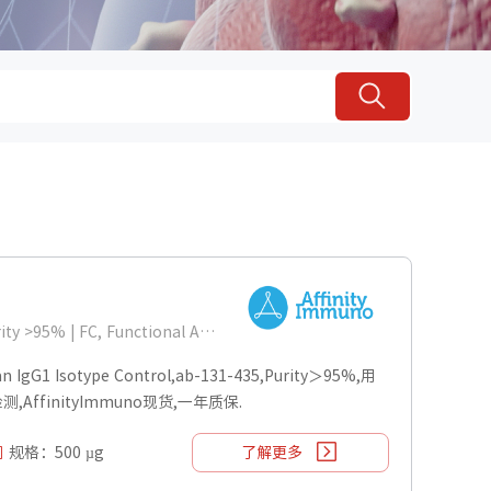
Isotype:Human IgG1 | Purity >95% | FC, Functional Assays
G1 Isotype Control,ab-131-435,Purity＞95%,用
ys检测,AffinityImmuno现货,一年质保.
规格：500 µg
了解更多