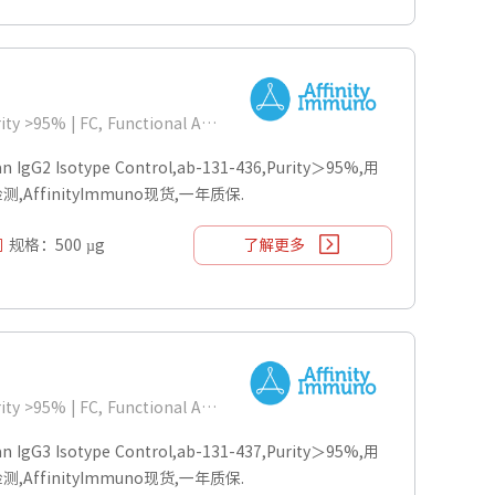
Isotype:Human IgG2 | Purity >95% | FC, Functional Assays
G2 Isotype Control,ab-131-436,Purity＞95%,用
ys检测,AffinityImmuno现货,一年质保.
规格：500 µg
了解更多
Isotype:Human IgG3 | Purity >95% | FC, Functional Assays
G3 Isotype Control,ab-131-437,Purity＞95%,用
ys检测,AffinityImmuno现货,一年质保.