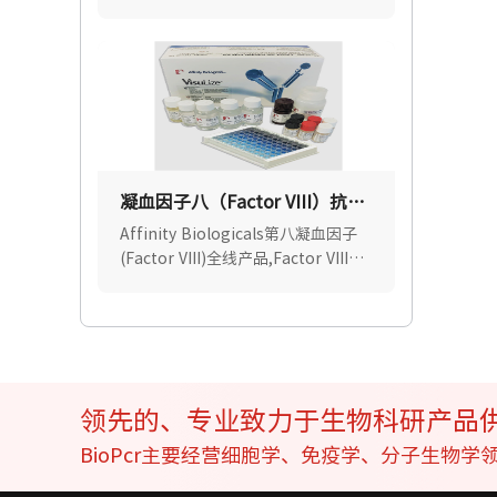
浆、血清、体液或骨髓等样本中快速
纯化高质量即用型基因组、线粒体和
病毒DNA.
凝血因子八（Factor VIII）抗体
及试剂盒 — 70%优惠中
Affinity Biologicals第八凝血因子
(Factor VIII)全线产品,Factor VIII抗
体试剂盒,凝血因子VIII抗原试剂
盒,Affinity Biologicals中国区官方
授权代理.
领先的、专业致力于生物科研产品
BioPcr主要经营细胞学、免疫学、分子生物