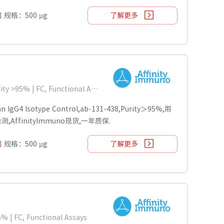
规格：500 µg
了解更多
Isotype:Human IgG4 | Purity >95% | FC, Functional Assays
G4 Isotype Control,ab-131-438,Purity＞95%,用
ys检测,AffinityImmuno现货,一年质保.
规格：500 µg
了解更多
5% | FC, Functional Assays