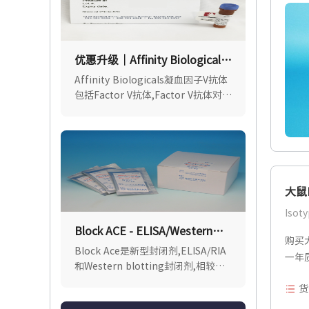
优惠升级｜Affinity Biologicals
凝血因子V（Factor V）抗体
Affinity Biologicals凝血因子V抗体
包括Factor V抗体,Factor V抗体对-
亲和纯化 - 生物素标记.勃谱科技
(BioPcr)是Affinity Biologicals官方
授权代理.
大鼠
Isoty
Block ACE - ELISA/Western
购买大鼠
blotting/免疫染色封闭剂
Block Ace是新型封闭剂,ELISA/RIA
一年
和Western blotting封闭剂,相较于
传统封闭剂如牛血清白蛋白
货
(BSA),Block Ace对抗原或抗体的非