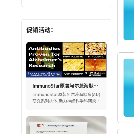
促销活动：
ImmunoStar原装阿尔茨海默病
（AD）研究系列抗体
ImmunoStar原装阿尔茨海默病(AD)
研究系列抗体,助力神经科学科研突
破,超8000+ SCI文献广泛引用,高特异
性,批间稳定.