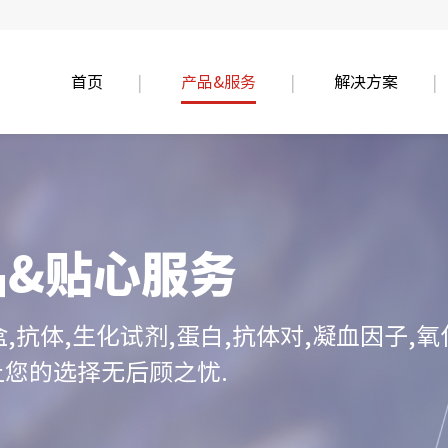
首页
产品&服务
解决方案
品&贴心服务
盒,抗体,生化试剂,蛋白,抗体对,凝血因子
让您的选择无后顾之忧.