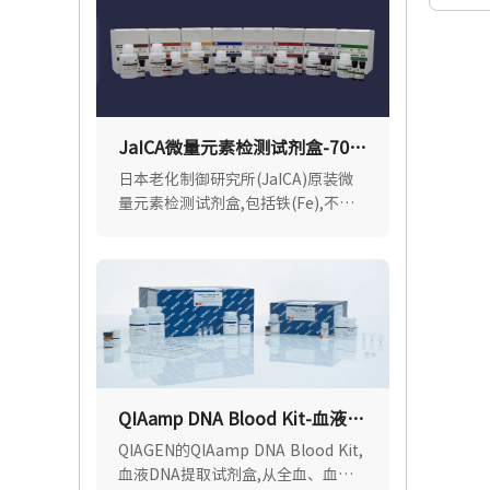
特异性吸附展现出更优异的封闭效果.
JaICA微量元素检测试剂盒-70%
优惠
日本老化制御研究所(JaICA)原装微
量元素检测试剂盒,包括铁(Fe),不饱
和铁结合力(UIBC),铜(Cu),锌(Zn),钙
(Ca),镁(Mg),适用各种样品类型.现货
速达.
QIAamp DNA Blood Kit-血液
DNA提取试剂盒
QIAGEN的QIAamp DNA Blood Kit,
血液DNA提取试剂盒,从全血、血