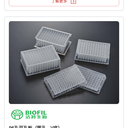
了解更多
96孔深孔板（圆孔，V底）