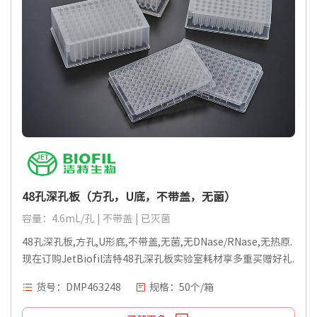
48孔深孔板（方孔，U底，不带盖，无菌）
容量：4.6mL/孔 | 不带盖 | 已灭菌
48孔深孔板,方孔,U形底,不带盖,无菌,无DNase/RNase,无热原.
现在订购JetBiofil洁特48孔深孔板实验室耗材享多重买赠好礼.
货号：DMP463248
规格：50个/箱