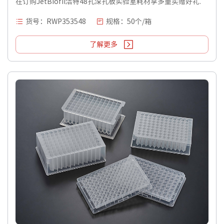
在订购JetBiofil洁特48孔深孔板实验室耗材享多重买赠好礼.
货号：RWP353548
规格：50个/箱
了解更多