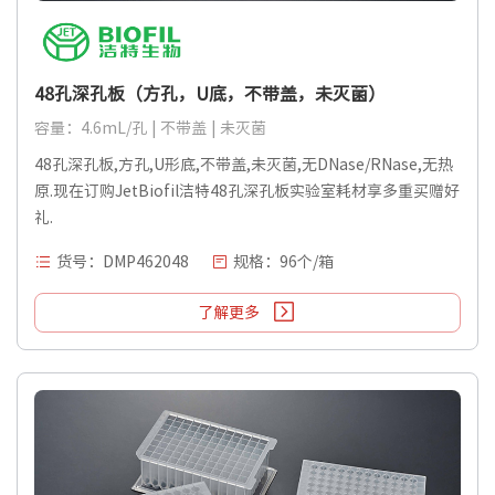
48孔深孔板（方孔，U底，不带盖，未灭菌）
容量：4.6mL/孔 | 不带盖 | 未灭菌
48孔深孔板,方孔,U形底,不带盖,未灭菌,无DNase/RNase,无热
原.现在订购JetBiofil洁特48孔深孔板实验室耗材享多重买赠好
礼.
货号：DMP462048
规格：96个/箱
了解更多