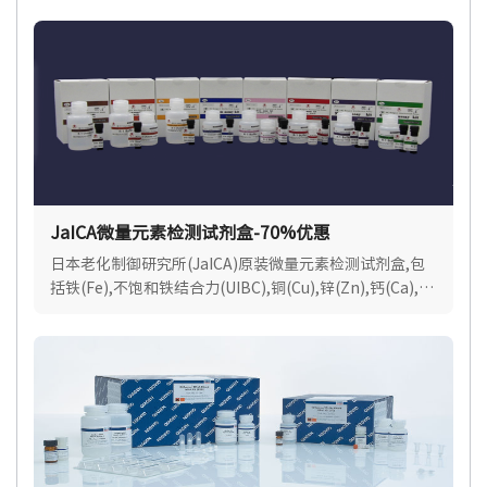
果.
JaICA微量元素检测试剂盒-70%优惠
日本老化制御研究所(JaICA)原装微量元素检测试剂盒,包
括铁(Fe),不饱和铁结合力(UIBC),铜(Cu),锌(Zn),钙(Ca),镁
(Mg),适用各种样品类型.现货速达.