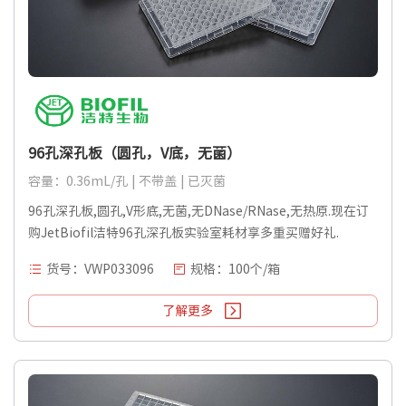
96孔深孔板（圆孔，V底，无菌）
容量：0.36mL/孔 | 不带盖 | 已灭菌
96孔深孔板,圆孔,V形底,无菌,无DNase/RNase,无热原.现在订
购JetBiofil洁特96孔深孔板实验室耗材享多重买赠好礼.
货号：VWP033096
规格：100个/箱
了解更多