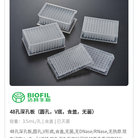
48孔深孔板（圆孔，V底，含盖，无菌）
容量：3.5mL/孔 | 含盖 | 已灭菌
48孔深孔板,圆孔,V形底,含盖,无菌,无DNase/RNase,无热原.现