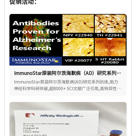
促销活动：
ImmunoStar原装阿尔茨海默病（AD）研究系列抗
体
ImmunoStar原装阿尔茨海默病(AD)研究系列抗体,助力
神经科学科研突破,超8000+ SCI文献广泛引用,高特异性,
批间稳定.