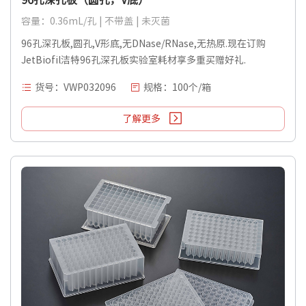
容量：0.36mL/孔 | 不带盖 | 未灭菌
96孔深孔板,圆孔,V形底,无DNase/RNase,无热原.现在订购
JetBiofil洁特96孔深孔板实验室耗材享多重买赠好礼.
货号：VWP032096
规格：100个/箱
了解更多