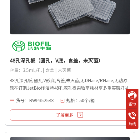
48孔深孔板（圆孔，V底，含盖，未灭菌）
容量：3.5mL/孔 | 含盖 | 未灭菌
48孔深孔板,圆孔,V形底,含盖,未灭菌,无DNase/RNase,无热原.
现在订购JetBiofil洁特48孔深孔板实验室耗材享多重买赠好礼.
货号：RWP352548
规格：50个/箱
咨询
了解更多
热线