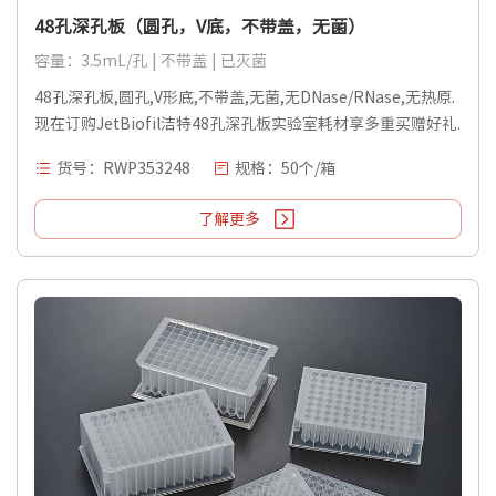
48孔深孔板（圆孔，V底，不带盖，无菌）
容量：3.5mL/孔 | 不带盖 | 已灭菌
48孔深孔板,圆孔,V形底,不带盖,无菌,无DNase/RNase,无热原.
现在订购JetBiofil洁特48孔深孔板实验室耗材享多重买赠好礼.
货号：RWP353248
规格：50个/箱
了解更多