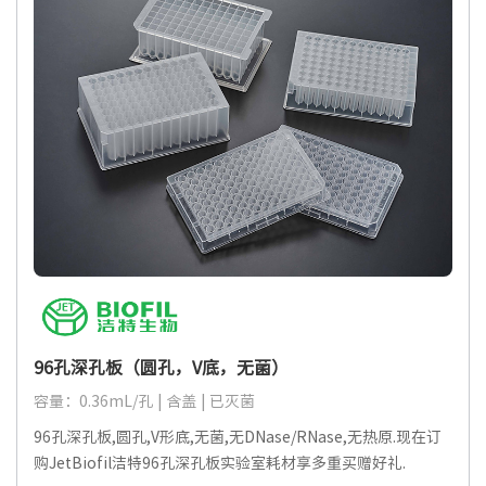
96孔深孔板（圆孔，V底，无菌）
容量：0.36mL/孔 | 含盖 | 已灭菌
96孔深孔板,圆孔,V形底,无菌,无DNase/RNase,无热原.现在订
购JetBiofil洁特96孔深孔板实验室耗材享多重买赠好礼.