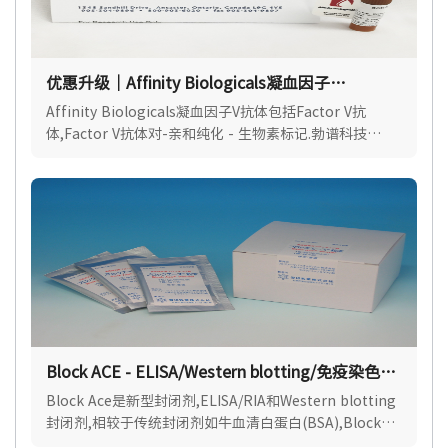
优惠升级｜Affinity Biologicals凝血因子
V（Factor V）抗体
Affinity Biologicals凝血因子V抗体包括Factor V抗
体,Factor V抗体对-亲和纯化 - 生物素标记.勃谱科技
(BioPcr)是Affinity Biologicals官方授权代理.
Block ACE - ELISA/Western blotting/免疫染色封
闭剂
Block Ace是新型封闭剂,ELISA/RIA和Western blotting
封闭剂,相较于传统封闭剂如牛血清白蛋白(BSA),Block
Ace对抗原或抗体的非特异性吸附展现出更优异的封闭效