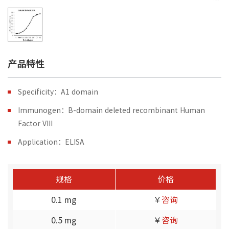
产品特性
Specificity：A1 domain
Immunogen：B-domain deleted recombinant Human
Factor VIII
Application：ELISA
规格
价格
0.1 mg
￥
咨询
0.5 mg
￥
咨询