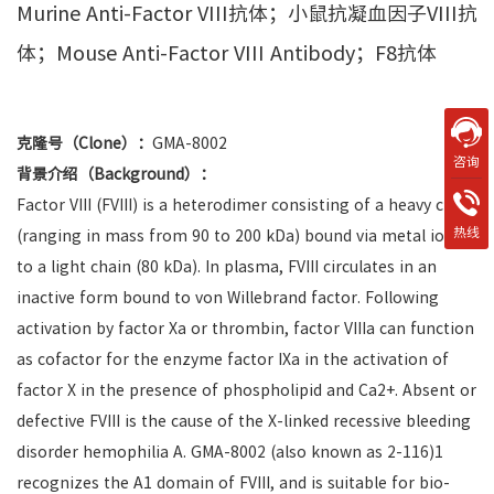
Murine Anti-Factor VIII抗体；小鼠抗凝血因子VIII抗
体；Mouse Anti-Factor VIII Antibody；F8抗体
克隆号（Clone）：
GMA-8002
咨询
背景介绍（Background）：
Factor VIII (FVIII) is a heterodimer consisting of a heavy chain
热线
(ranging in mass from 90 to 200 kDa) bound via metal ions
to a light chain (80 kDa). In plasma, FVIII circulates in an
inactive form bound to von Willebrand factor. Following
activation by factor Xa or thrombin, factor VIIIa can function
as cofactor for the enzyme factor IXa in the activation of
factor X in the presence of phospholipid and Ca2+. Absent or
defective FVIII is the cause of the X-linked recessive bleeding
disorder hemophilia A. GMA-8002 (also known as 2-116)1
recognizes the A1 domain of FVIII, and is suitable for bio-