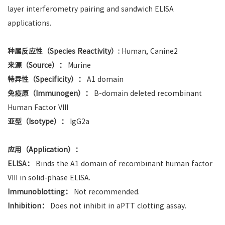
layer interferometry pairing and sandwich ELISA
applications.
种属反应性（Species Reactivity）:
Human, Canine2
来源（Source）：
Murine
特异性（Specificity）：
A1 domain
免疫原（Immunogen）：
B-domain deleted recombinant
Human Factor VIII
亚型（Isotype）：
IgG2a
应用（Application）：
ELISA：
Binds the A1 domain of recombinant human factor
VIII in solid-phase ELISA.
Immunoblotting：
Not recommended.
Inhibition：
Does not inhibit in aPTT clotting assay.