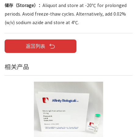
储存（Storage）：
Aliquot and store at -20℃ for prolonged
periods. Avoid freeze-thaw cycles. Alternatively, add 0.02%
(w/v) sodium azide and store at 4℃.
返回列表
相关产品