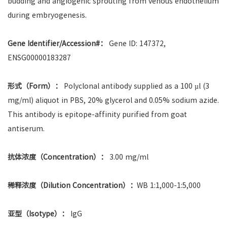
budding and angiogenic sprouting from venous endothelium
during embryogenesis.
Gene Identifier/Accession#：
Gene ID: 147372,
ENSG00000183287
形式（Form）：
Polyclonal antibody supplied as a 100 µl (3
mg/ml) aliquot in PBS, 20% glycerol and 0.05% sodium azide.
This antibody is epitope-affinity purified from goat
antiserum.
抗体浓度（Concentration）：
3.00 mg/ml
稀释浓度（Dilution Concentration）：
WB 1:1,000-1:5,000
亚型（Isotype）：
IgG