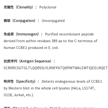
克隆性（Clonality）：
Polyclonal
偶联（Conjugation）：
Unconjugated
免疫原（Immunogen）：
Purified recombinant peptide
derived from within residues 389 aa to the C-terminus of
human CCBE1 produced in E. coli.
抗原序列（Antigen Sequence）：
SCRKRCSGTGLTLQQRSSLYLRNFPATQKPWTWALEMTIQEELRQET
特异性（Specificity）：
Detects endogenous levels of CCBE1
by Western blot in the whole cell lysates (HeLa, LS174T,
U118, Jurkat, etc.).