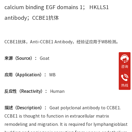
calcium binding EGF domains 1； HKLLS1
antibody；CCBE1抗体
CCBE1抗体，Anti-CCBE1 Antibody，经验证应用于WB检测。
来源（Source）：
Goat
咨询
应用（Application）：
WB
热线
反应性（Reactivity）：
Human
描述（Description）：
Goat polyclonal antibody to CCBE1.
CCBE1 is thought to function in extracellular matrix
remodeling and migration. It is required for lymphangioblast