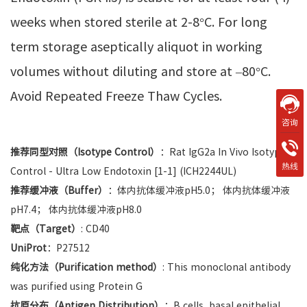
weeks when stored sterile at 2-8°C. For long
term storage aseptically aliquot in working
volumes without diluting and store at –80°C.
Avoid Repeated Freeze Thaw Cycles.
咨询
推荐同型对照（Isotype Control）
：Rat IgG2a In Vivo Isotype
热线
Control - Ultra Low Endotoxin [1-1] (ICH2244UL)
推荐缓冲液（Buffer）
：体内抗体缓冲液pH5.0； 体内抗体缓冲液
pH7.4； 体内抗体缓冲液pH8.0
靶点（Target）
: CD40
UniProt
：P27512
纯化方法（Purification method）
: This monoclonal antibody
was purified using Protein G
抗原分布（Antigen Distribution）
：B cells, basal epithelial