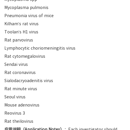
Mycoplasma pulmonis
Pneumonia virus of mice
Kilham's rat virus
Toolan's H1 virus
Rat parvovirus
Lymphocytic choriomeningitis virus
Rat cytomegalovirus
Sendai virus
Rat coronavirus
Sialodacryoadenitis virus
Rat minute virus
Seoul virus
Mouse adenovirus
Reovirus 3
Rat theilovirus
应用说明（Application Notes）
：Each investigator should