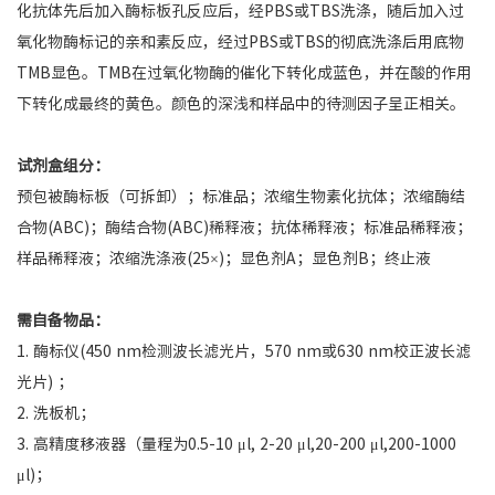
化抗体先后加入酶标板孔反应后，经PBS或TBS洗涤，随后加入过
氧化物酶标记的亲和素反应，经过PBS或TBS的彻底洗涤后用底物
TMB显色。TMB在过氧化物酶的催化下转化成蓝色，并在酸的作用
下转化成最终的黄色。颜色的深浅和样品中的待测因子呈正相关。
试剂盒组分：
预包被酶标板（可拆卸）；标准品；浓缩生物素化抗体；浓缩酶结
合物(ABC)；酶结合物(ABC)稀释液；抗体稀释液；标准品稀释液；
样品稀释液；浓缩洗涤液(25×)；显色剂A；显色剂B；终止液
需自备物品：
1. 酶标仪(450 nm检测波长滤光片，570 nm或630 nm校正波长滤
光片) ；
2. 洗板机；
3. 高精度移液器（量程为0.5-10 μl, 2-20 μl,20-200 μl,200-1000
μl)；