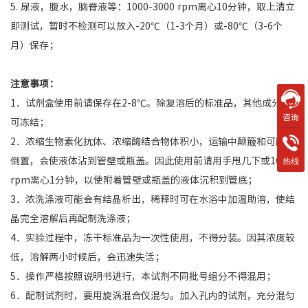
5. 尿液，腹水，脑脊液等：1000-3000 rpm离心10分钟，取上清立
即测试，暂时不检测可以放入-20℃（1-3个月）或-80℃（3-6个
月）保存；
注意事项：
1．试剂盒使用前请保存在2-8℃。除复溶后的标准品，其他成分不
咨询
可冻结；
2．浓缩生物素化抗体、浓缩酶结合物体积小，运输中颠簸和可能的
倒置，会使液体沾到管壁或瓶盖。因此使用前请用手甩几下或1000
热线
rpm离心1分钟，以使附着管壁或瓶盖的液体沉积到管底；
3．浓洗涤液可能会有结晶析出，稀释时可在水浴中加温助溶，使结
晶完全溶解后再配制洗涤液；
4．实验过程中，冻干标准品为一次性使用，不得分装。因其浓度较
低，溶解两小时候后，会迅速失活；
5．操作严格按照说明书进行，本试剂不同批号组分不得混用；
6．配制试剂时，要用旋涡混合仪混匀。加入孔内的试剂，充分混匀