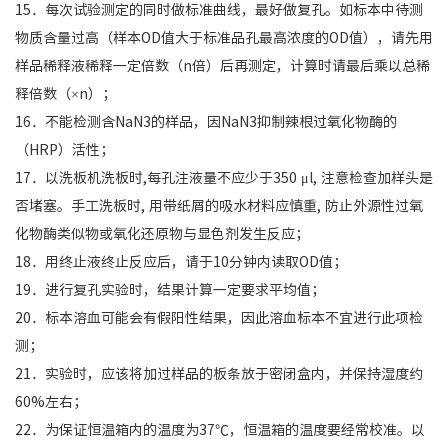
15．每次试验测定的同时做标准曲线，最好做复孔。如标本中待测
物质含量过高（样本OD值大于标准品孔最高浓度的OD值），请先用
样品稀释液稀释一定倍数（n倍）后再测定，计算时请最后乘以总稀
释倍数（×n）；
16．不能检测含NaN3的样品，因NaN3抑制辣根过氧化物酶的
（HRP）活性；
17．以洗板机洗板时,每孔注液量不应少于350 μl, 注意检查加样头是
否堵塞。手工洗板时, 用带纸屑的吸水材料应慎重, 防止外源性过氧
化物酶类似物或氧化还原物与显色剂发生反应；
18．用终止液终止反应后，请于10分钟内读取OD值；
19．进行复孔实验时，结果计算一定要求平均值；
20．标本溶血可能会有假阳性结果，因此溶血标本不宜进行此项检
测；
21．实验时，应该将加过样品的板条放于密闭盒内，并保持湿度约
60%左右；
22．为保证恒温箱内的温度为37℃，恒温箱的温度要经常校准。以