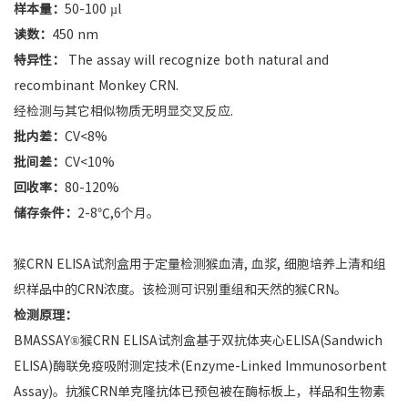
样本量：
50-100 µl
读数：
450 nm
特异性：
The assay will recognize both natural and
recombinant Monkey CRN.
经检测与其它相似物质无明显交叉反应.
批内差：
CV<8%
批间差：
CV<10%
回收率：
80-120%
储存条件：
2-8℃,6个月。
猴CRN ELISA试剂盒用于定量检测猴血清, 血浆, 细胞培养上清和组
织样品中的CRN浓度。该检测可识别重组和天然的猴CRN。
检测原理：
BMASSAY®猴CRN ELISA试剂盒基于双抗体夹心ELISA(Sandwich
ELISA)酶联免疫吸附测定技术(Enzyme-Linked Immunosorbent
Assay)。抗猴CRN单克隆抗体已预包被在酶标板上，样品和生物素