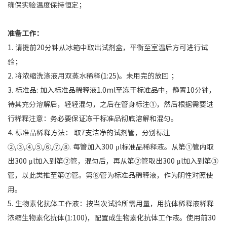
确保实验温度保持恒定；
准备工作：
1. 请提前20分钟从冰箱中取出试剂盒，平衡至室温后方可进行试
验；
2. 将浓缩洗涤液用双蒸水稀释(1:25)。未用完的放回 ；
3. 标准品: 加入标准品稀释液1.0ml至冻干标准品中，静置10分钟，
待其充分溶解后，轻轻混匀，之后在管身标注①，然后根据需要进
行稀释注意：务必要保证冻干标准品彻底溶解和混匀。
4. 标准品稀释方法： 取7支洁净的试剂管，分别标注
②,③,④,⑤,⑥,⑦,⑧. 每管加入300 μl标准品稀释液。从第①管内取
出300 μl加入到第②管，混匀后，再从第②管取出300 μl加入到第③
管，以此类推至第⑦管。第⑧管为标准品稀释液，作为阴性对照使
用。
5. 生物素化抗体工作液：按当次试验所需用量，用抗体稀释液稀释
浓缩生物素化抗体(1:100)，配置成生物素化抗体工作液。使用前30