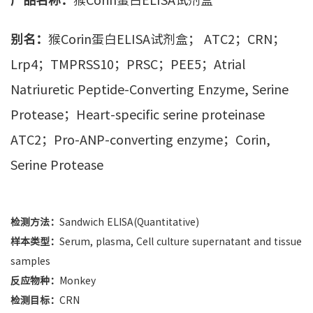
别名：
猴Corin蛋白ELISA试剂盒； ATC2；CRN；
Lrp4；TMPRSS10；PRSC；PEE5；Atrial
Natriuretic Peptide-Converting Enzyme, Serine
Protease；Heart-specific serine proteinase
ATC2；Pro-ANP-converting enzyme；Corin,
Serine Protease
检测方法：
Sandwich ELISA(Quantitative)
样本类型：
Serum, plasma, Cell culture supernatant and tissue
samples
反应物种：
Monkey
检测目标：
CRN