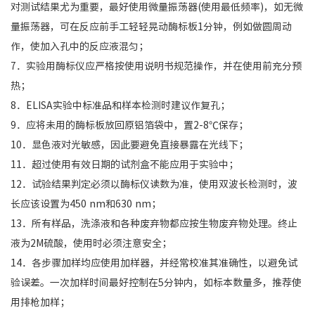
对测试结果尤为重要，最好使用微量振荡器(使用最低频率)，如无微
量振荡器，可在反应前手工轻轻晃动酶标板1分钟，例如做圆周动
作，使加入孔中的反应液混匀；
7．实验用酶标仪应严格按使用说明书规范操作，并在使用前充分预
热；
8．ELISA实验中标准品和样本检测时建议作复孔；
9．应将未用的酶标板放回原铝箔袋中，置2-8℃保存；
10．显色液对光敏感，因此要避免直接暴露在光线下；
11．超过使用有效日期的试剂盒不能应用于实验中；
12．试验结果判定必须以酶标仪读数为准，使用双波长检测时，波
长应该设置为450 nm和630 nm；
13．所有样品，洗涤液和各种废弃物都应按生物废弃物处理。终止
液为2M硫酸，使用时必须注意安全；
14．各步骤加样均应使用加样器，并经常校准其准确性，以避免试
验误差。一次加样时间最好控制在5分钟内，如标本数量多，推荐使
用排枪加样；