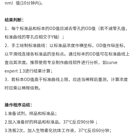
nm）值(10分钟内)。
结果判断：
1．每个标准品和标本的OD值应减去零孔的OD值（若不减零孔值，
标准曲线的零孔应相交于Y轴）；
2．手工绘制标准曲线：以标准品浓度作横坐标，OD值作纵坐标，
以平滑线连接各标准品的坐标点。通过标本的OD值可在标准曲线上
查出其浓度。推荐使用专业制作曲线软件进行分析，如curve
expert 1.3进行结果计算；
3．若标本OD值高于标准曲线上限，应适当稀释后重测，计算浓度
时应乘以稀释倍数。
操作程序总结：
1.准备试剂，样品和标准品；
2.加入准备好的样品和标准品，37℃反应90分钟 ；
3.洗板2次，加入生物素化抗体工作液，37℃反应60分钟；