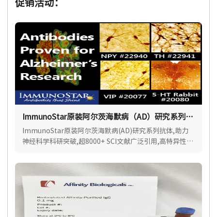
促销活动：
ImmunoStar原装阿尔茨海默病（AD）研究系列抗
体
ImmunoStar原装阿尔茨海默病(AD)研究系列抗体,助力
神经科学科研突破,超8000+ SCI文献广泛引用,高特异性,
批间稳定.