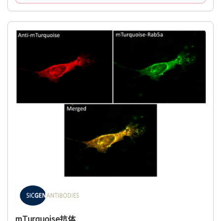
mTurquoise抗体