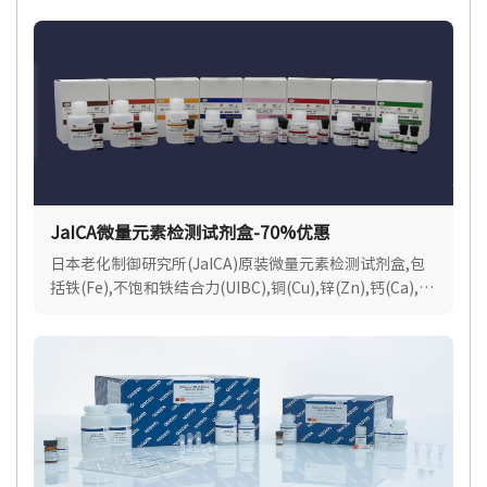
果.
JaICA微量元素检测试剂盒-70%优惠
日本老化制御研究所(JaICA)原装微量元素检测试剂盒,包
括铁(Fe),不饱和铁结合力(UIBC),铜(Cu),锌(Zn),钙(Ca),镁
(Mg),适用各种样品类型.现货速达.