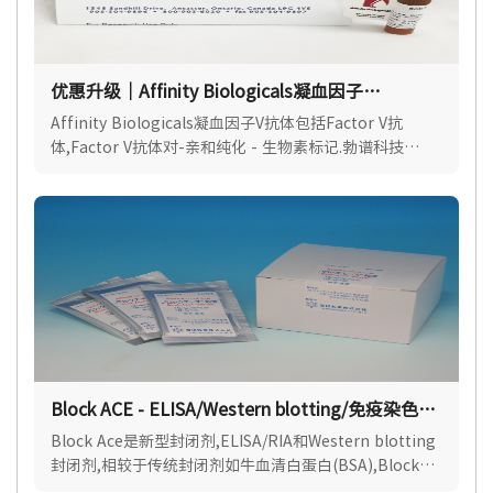
优惠升级｜Affinity Biologicals凝血因子
V（Factor V）抗体
Affinity Biologicals凝血因子V抗体包括Factor V抗
体,Factor V抗体对-亲和纯化 - 生物素标记.勃谱科技
(BioPcr)是Affinity Biologicals官方授权代理.
Block ACE - ELISA/Western blotting/免疫染色封
闭剂
Block Ace是新型封闭剂,ELISA/RIA和Western blotting
封闭剂,相较于传统封闭剂如牛血清白蛋白(BSA),Block
Ace对抗原或抗体的非特异性吸附展现出更优异的封闭效