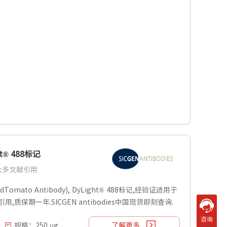
ht® 488标记
| 众多文献引用
dTomato Antibody), DyLight® 488标记,经验证适用于
献引用,质保期一年.SICGEN antibodies中国现货即刻查询.
咨询
规格：250 µg
了解更多