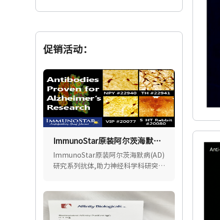
促销活动：
ImmunoStar原装阿尔茨海默病
（AD）研究系列抗体
ImmunoStar原装阿尔茨海默病(AD)
研究系列抗体,助力神经科学科研突
破,超8000+ SCI文献广泛引用,高特异
性,批间稳定.