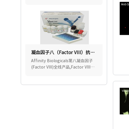
浆、血清、体液或骨髓等样本中快速
纯化高质量即用型基因组、线粒体和
病毒DNA.
凝血因子八（Factor VIII）抗体
及试剂盒 — 70%优惠中
Affinity Biologicals第八凝血因子
(Factor VIII)全线产品,Factor VIII抗
体试剂盒,凝血因子VIII抗原试剂
盒,Affinity Biologicals中国区官方
授权代理.