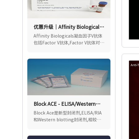
优惠升级｜Affinity Biologicals
凝血因子V（Factor V）抗体
Affinity Biologicals凝血因子V抗体
包括Factor V抗体,Factor V抗体对-
亲和纯化 - 生物素标记.勃谱科技
(BioPcr)是Affinity Biologicals官方
授权代理.
Block ACE - ELISA/Western
blotting/免疫染色封闭剂
Block Ace是新型封闭剂,ELISA/RIA
和Western blotting封闭剂,相较于
传统封闭剂如牛血清白蛋白
(BSA),Block Ace对抗原或抗体的非