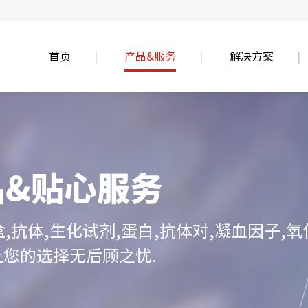
首页
产品&服务
解决方案
品&贴心服务
盒,抗体,生化试剂,蛋白,抗体对,凝血因子
让您的选择无后顾之忧.