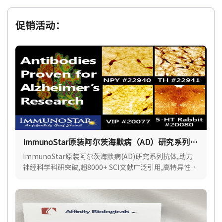
促销活动：
ImmunoStar原装阿尔茨海默病（AD）研究系列抗
体
ImmunoStar原装阿尔茨海默病(AD)研究系列抗体,助力
神经科学科研突破,超8000+ SCI文献广泛引用,高特异性,
批间稳定.