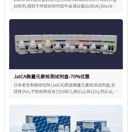
封闭剂,相较于传统封闭剂如牛血清白蛋白(BSA),Block
Ace对抗原或抗体的非特异性吸附展现出更优异的封闭效
果.
JaICA微量元素检测试剂盒-70%优惠
日本老化制御研究所(JaICA)原装微量元素检测试剂盒,包
括铁(Fe),不饱和铁结合力(UIBC),铜(Cu),锌(Zn),钙(Ca),镁
(Mg),适用各种样品类型.现货速达.