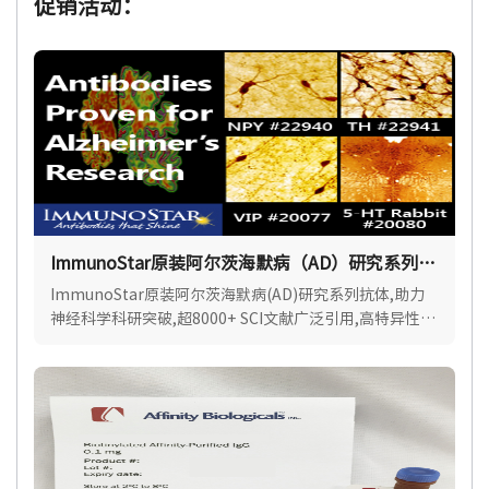
促销活动：
ImmunoStar原装阿尔茨海默病（AD）研究系列抗
体
ImmunoStar原装阿尔茨海默病(AD)研究系列抗体,助力
神经科学科研突破,超8000+ SCI文献广泛引用,高特异性,
批间稳定.