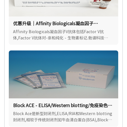
优惠升级｜Affinity Biologicals凝血因子
V（Factor V）抗体
Affinity Biologicals凝血因子V抗体包括Factor V抗
体,Factor V抗体对-亲和纯化 - 生物素标记.勃谱科技
(BioPcr)是Affinity Biologicals官方授权代理.
Block ACE - ELISA/Western blotting/免疫染色封
闭剂
Block Ace是新型封闭剂,ELISA/RIA和Western blotting
封闭剂,相较于传统封闭剂如牛血清白蛋白(BSA),Block
Ace对抗原或抗体的非特异性吸附展现出更优异的封闭效