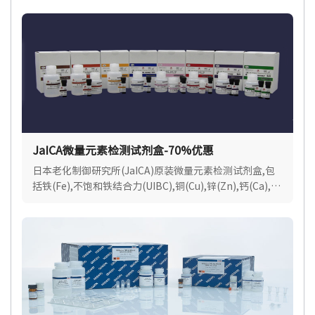
果.
JaICA微量元素检测试剂盒-70%优惠
日本老化制御研究所(JaICA)原装微量元素检测试剂盒,包
括铁(Fe),不饱和铁结合力(UIBC),铜(Cu),锌(Zn),钙(Ca),镁
(Mg),适用各种样品类型.现货速达.