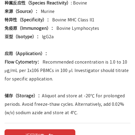
种属反应性（Species Reactivity）:
Bovine
来源（Source）：
Murine
特异性（Specificity）：
Bovine MHC Class II1
免疫原（Immunogen）：
Bovine Lymphocytes
亚型（Isotype）：
IgG2a
应用（Application）：
Flow Cytometry：
Recommended concentration is 1.0 to 10
μg/mL per 1x106 PBMCs in 100 μl. Investigator should titrate
for specific application.
储存（Storage）：
Aliquot and store at -20℃ for prolonged
periods. Avoid freeze-thaw cycles. Alternatively, add 0.02%
(w/v) sodium azide and store at 4℃.