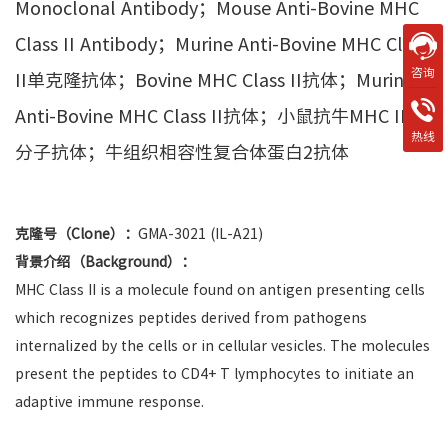
Monoclonal Antibody；Mouse Anti-Bovine MHC
Class II Antibody；Murine Anti-Bovine MHC Class
咨询
II单克隆抗体；Bovine MHC Class II抗体；Murine
Anti-Bovine MHC Class II抗体；小鼠抗牛MHC II类
热线
分子抗体；牛组织相容性复合体蛋白2抗体
克隆号（Clone）：
GMA-3021 (IL-A21)
背景介绍（Background）：
MHC Class II is a molecule found on antigen presenting cells
which recognizes peptides derived from pathogens
internalized by the cells or in cellular vesicles. The molecules
present the peptides to CD4+ T lymphocytes to initiate an
adaptive immune response.