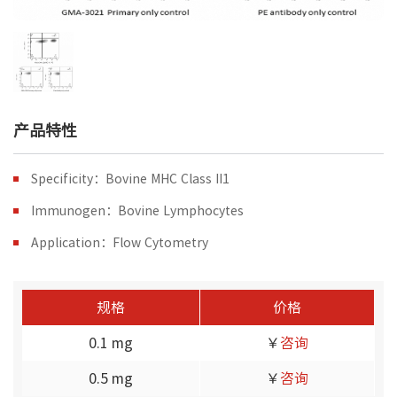
产品特性
Specificity：Bovine MHC Class II1
Immunogen：Bovine Lymphocytes
Application：Flow Cytometry
规格
价格
0.1 mg
￥
咨询
0.5 mg
￥
咨询